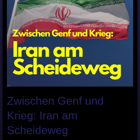
am
Scheideweg
Zwischen Genf und
Krieg: Iran am
Scheideweg