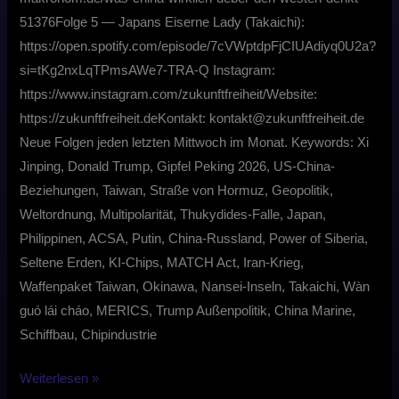
51376Folge 5 — Japans Eiserne Lady (Takaichi):
https://open.spotify.com/episode/7cVWptdpFjCIUAdiyq0U2a?
si=tKg2nxLqTPmsAWe7-TRA-Q Instagram:
⁠https://www.instagram.com/zukunftfreiheit/⁠Website:
⁠https://zukunftfreiheit.de⁠Kontakt: ⁠kontakt@zukunftfreiheit.de⁠
Neue Folgen jeden letzten Mittwoch im Monat. Keywords: Xi
Jinping, Donald Trump, Gipfel Peking 2026, US-China-
Beziehungen, Taiwan, Straße von Hormuz, Geopolitik,
Weltordnung, Multipolarität, Thukydides-Falle, Japan,
Philippinen, ACSA, Putin, China-Russland, Power of Siberia,
Seltene Erden, KI-Chips, MATCH Act, Iran-Krieg,
Waffenpaket Taiwan, Okinawa, Nansei-Inseln, Takaichi, Wàn
guó lái cháo, MERICS, Trump Außenpolitik, China Marine,
Schiffbau, Chipindustrie
Weiterlesen »