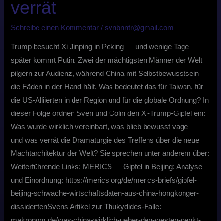
verrät
Schreibe einen Kommentar
/
svnbnntr@gmail.com
Trump besucht Xi Jinping in Peking — und wenige Tage
später kommt Putin. Zwei der mächtigsten Männer der Welt
pilgern zur Audienz, während China mit Selbstbewusstsein
die Fäden in der Hand hält. Was bedeutet das für Taiwan, für
die US-Alliierten in der Region und für die globale Ordnung? In
dieser Folge ordnen Sven und Colin den Xi-Trump-Gipfel ein:
Was wurde wirklich vereinbart, was blieb bewusst vage —
und was verrät die Dramaturgie des Treffens über die neue
Machtarchitektur der Welt? Sie sprechen unter anderem über:
Weiterführende Links: MERICS — Gipfel in Beijing: Analyse
und Einordnung: https://merics.org/de/merics-briefs/gipfel-
beijing-schwache-wirtschaftsdaten-aus-china-hongkonger-
dissidentenSvens Artikel zur Thukydides-Falle:
makronom.de/was-china-wirklich-ueber-den-westen-denkt-