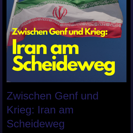
am
Scheideweg
Zwischen Genf und
Krieg: Iran am
Scheideweg