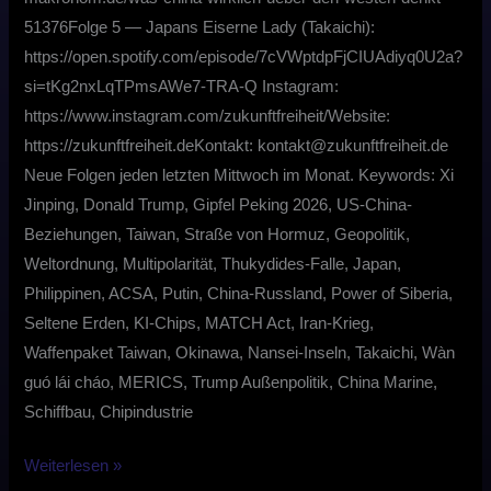
51376Folge 5 — Japans Eiserne Lady (Takaichi):
https://open.spotify.com/episode/7cVWptdpFjCIUAdiyq0U2a?
si=tKg2nxLqTPmsAWe7-TRA-Q Instagram:
⁠https://www.instagram.com/zukunftfreiheit/⁠Website:
⁠https://zukunftfreiheit.de⁠Kontakt: ⁠kontakt@zukunftfreiheit.de⁠
Neue Folgen jeden letzten Mittwoch im Monat. Keywords: Xi
Jinping, Donald Trump, Gipfel Peking 2026, US-China-
Beziehungen, Taiwan, Straße von Hormuz, Geopolitik,
Weltordnung, Multipolarität, Thukydides-Falle, Japan,
Philippinen, ACSA, Putin, China-Russland, Power of Siberia,
Seltene Erden, KI-Chips, MATCH Act, Iran-Krieg,
Waffenpaket Taiwan, Okinawa, Nansei-Inseln, Takaichi, Wàn
guó lái cháo, MERICS, Trump Außenpolitik, China Marine,
Schiffbau, Chipindustrie
Weiterlesen »