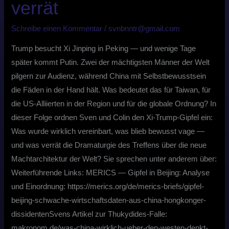
verrät
Schreibe einen Kommentar
/
svnbnntr@gmail.com
Trump besucht Xi Jinping in Peking — und wenige Tage
später kommt Putin. Zwei der mächtigsten Männer der Welt
pilgern zur Audienz, während China mit Selbstbewusstsein
die Fäden in der Hand hält. Was bedeutet das für Taiwan, für
die US-Alliierten in der Region und für die globale Ordnung? In
dieser Folge ordnen Sven und Colin den Xi-Trump-Gipfel ein:
Was wurde wirklich vereinbart, was blieb bewusst vage —
und was verrät die Dramaturgie des Treffens über die neue
Machtarchitektur der Welt? Sie sprechen unter anderem über:
Weiterführende Links: MERICS — Gipfel in Beijing: Analyse
und Einordnung: https://merics.org/de/merics-briefs/gipfel-
beijing-schwache-wirtschaftsdaten-aus-china-hongkonger-
dissidentenSvens Artikel zur Thukydides-Falle:
makronom.de/was-china-wirklich-ueber-den-westen-denkt-