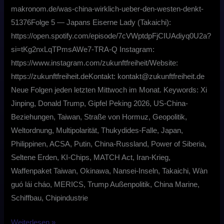
makronom.de/was-china-wirklich-ueber-den-westen-denkt-
51376Folge 5 — Japans Eiserne Lady (Takaichi):
https://open.spotify.com/episode/7cVWptdpFjCIUAdiyq0U2a?
si=tKg2nxLqTPmsAWe7-TRA-Q Instagram:
⁠https://www.instagram.com/zukunftfreiheit/⁠Website:
⁠https://zukunftfreiheit.de⁠Kontakt: ⁠kontakt@zukunftfreiheit.de⁠
Neue Folgen jeden letzten Mittwoch im Monat. Keywords: Xi
Jinping, Donald Trump, Gipfel Peking 2026, US-China-
Beziehungen, Taiwan, Straße von Hormuz, Geopolitik,
Weltordnung, Multipolarität, Thukydides-Falle, Japan,
Philippinen, ACSA, Putin, China-Russland, Power of Siberia,
Seltene Erden, KI-Chips, MATCH Act, Iran-Krieg,
Waffenpaket Taiwan, Okinawa, Nansei-Inseln, Takaichi, Wàn
guó lái cháo, MERICS, Trump Außenpolitik, China Marine,
Schiffbau, Chipindustrie
Weiterlesen »