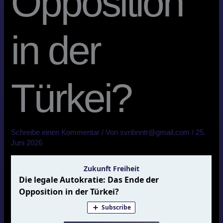
Opposition
in der
Türkei?
Schreibe einen Kommentar
/ Von
svnbnntr@gmail.com
/
25.
Juni 2026